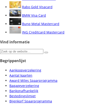
Rabo Gold Visacard
BMW Visa Card
Bunq Metal Mastercard
ING Creditcard Mastercard
Vind informatie
Zoeken
naar:
Begrippenlijst
Aankoopverzekering
Aantal kaarten
Award Miles Spaarprogramma
Bagageverzekering
Bankonafhankelijk
Bestedingslimiet
Bijenkorf Spaarprogramma