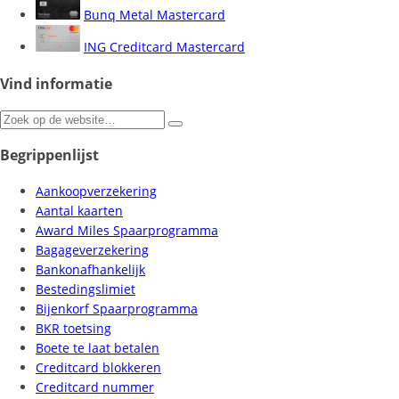
Bunq Metal Mastercard
ING Creditcard Mastercard
Vind informatie
Zoeken
naar:
Begrippenlijst
Aankoopverzekering
Aantal kaarten
Award Miles Spaarprogramma
Bagageverzekering
Bankonafhankelijk
Bestedingslimiet
Bijenkorf Spaarprogramma
BKR toetsing
Boete te laat betalen
Creditcard blokkeren
Creditcard nummer