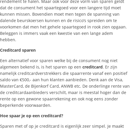
rendement te halen. Maar ook voor deze vorm van sparen geldt
dat de consument het spaartegoed voor een langere tijd moet
kunnen missen. Bovendien moet men tegen de spanning van
dalende beurskoersen kunnen en de risico’s spreiden om te
voorkomen dat men het gehele spaartegoed in rook zien opgaan.
Beleggen is immers vaak een kwestie van een lange adem
hebben.
Creditcard sparen
Een alternatief voor sparen welke bij de consument nog niet
algemeen bekend is, is het sparen op een
creditcard
. Er zijn
namelijk creditcardverstrekkers die spaarrente vanaf een positief
saldo van €500,- aan hun klanten aanbieden. Denk aan de Visa,
MasterCard, de Bijenkorf Card, ANWB etc. De onderlinge rente van
de creditcardaanbieders verschilt, maar is meestal hoger dan de
rente op een gewone spaarrekening en ook nog eens zonder
beperkende voorwaarden.
Hoe spaar je op een creditcard?
Sparen met of op je creditcard is eigenlijk zeer simpel. Je maakt