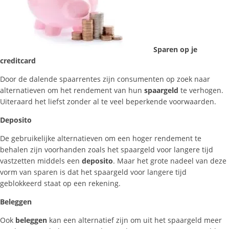
Sparen op je
creditcard
Door de dalende spaarrentes zijn consumenten op zoek naar
alternatieven om het rendement van hun
spaargeld
te verhogen.
Uiteraard het liefst zonder al te veel beperkende voorwaarden.
Deposito
De gebruikelijke alternatieven om een hoger rendement te
behalen zijn voorhanden zoals het spaargeld voor langere tijd
vastzetten middels een
deposito
. Maar het grote nadeel van deze
vorm van sparen is dat het spaargeld voor langere tijd
geblokkeerd staat op een rekening.
Beleggen
Ook
beleggen
kan een alternatief zijn om uit het spaargeld meer