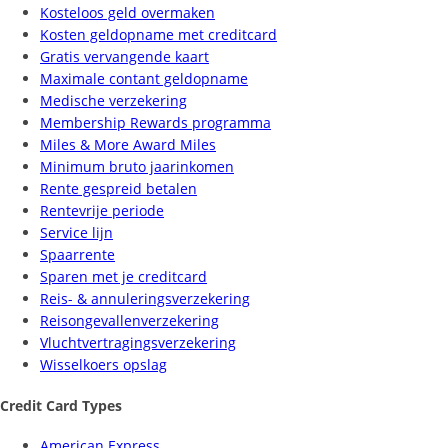
Kosteloos geld overmaken
Kosten geldopname met creditcard
Gratis vervangende kaart
Maximale contant geldopname
Medische verzekering
Membership Rewards programma
Miles & More Award Miles
Minimum bruto jaarinkomen
Rente gespreid betalen
Rentevrije periode
Service lijn
Spaarrente
Sparen met je creditcard
Reis- & annuleringsverzekering
Reisongevallenverzekering
Vluchtvertragingsverzekering
Wisselkoers opslag
Credit Card Types
American Express