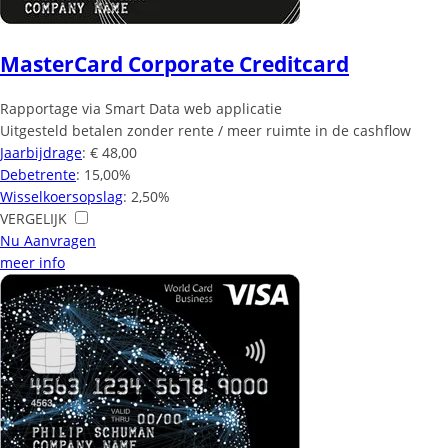
MasterCard Corporate Creditcard
Rapportage via Smart Data web applicatie
Uitgesteld betalen zonder rente / meer ruimte in de cashflow
Jaarbijdrage
: € 48,00
Debetrente
: 15,00%
Wisselkoersopslag
: 2,50%
VERGELIJK
Nu Aanvragen
meer info