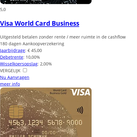
5,0
Visa World Card Business
Uitgesteld betalen zonder rente / meer ruimte in de cashflow
180 dagen Aankoopverzekering
Jaarbijdrage
: € 45,00
Debetrente
: 10,00%
Wisselkoersopslag
: 2,00%
VERGELIJK
Nu Aanvragen
meer info