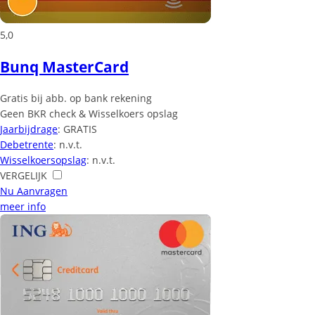
5,0
Bunq MasterCard
Gratis bij abb. op bank rekening
Geen BKR check & Wisselkoers opslag
Jaarbijdrage
: GRATIS
Debetrente
: n.v.t.
Wisselkoersopslag
: n.v.t.
VERGELIJK
Nu Aanvragen
meer info