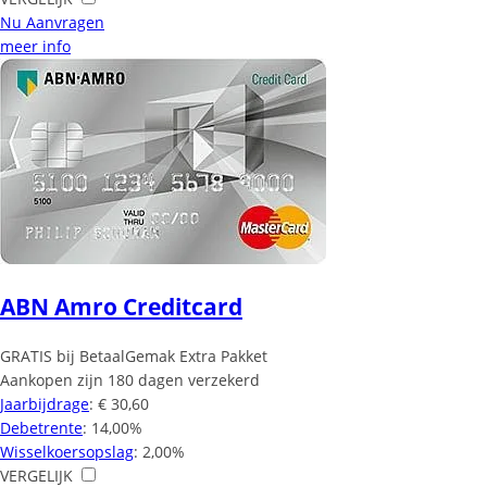
Nu Aanvragen
meer info
ABN Amro Creditcard
GRATIS bij BetaalGemak Extra Pakket
Aankopen zijn 180 dagen verzekerd
Jaarbijdrage
: € 30,60
Debetrente
: 14,00%
Wisselkoersopslag
: 2,00%
VERGELIJK