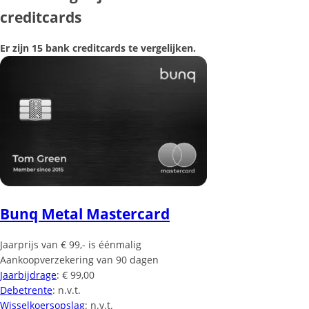
creditcards
Er zijn 15 bank creditcards te vergelijken.
Bunq Metal Mastercard
Jaarprijs van € 99,- is éénmalig
Aankoopverzekering van 90 dagen
Jaarbijdrage
: € 99,00
Debetrente
: n.v.t.
Wisselkoersopslag
: n.v.t.