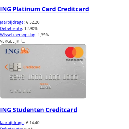
ING Platinum Card Creditcard
Jaarbijdrage
: € 52,20
Debetrente
: 12,90%
Wisselkoersopslag
: 1,35%
VERGELIJK
ING Studenten Creditcard
Jaarbijdrage
: € 14,40
Debetrente
: n.v.t.