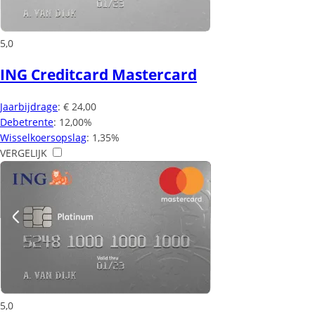
5,0
ING Creditcard Mastercard
Jaarbijdrage
: € 24,00
Debetrente
: 12,00%
Wisselkoersopslag
: 1,35%
VERGELIJK
5,0