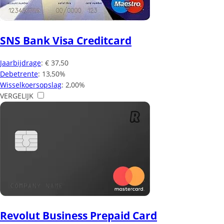
SNS Bank Visa Creditcard
Jaarbijdrage
: € 37,50
Debetrente
: 13,50%
Wisselkoersopslag
: 2,00%
VERGELIJK
Revolut Business Prepaid Card