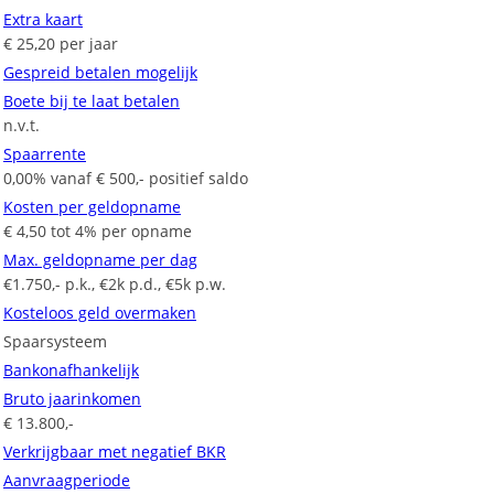
Extra kaart
€ 25,20 per jaar
Gespreid betalen mogelijk
Boete bij te laat betalen
n.v.t.
Spaarrente
0,00% vanaf € 500,- positief saldo
Kosten per geldopname
€ 4,50 tot 4% per opname
Max. geldopname per dag
€1.750,- p.k., €2k p.d., €5k p.w.
Kosteloos geld overmaken
Spaarsysteem
Bankonafhankelijk
Bruto jaarinkomen
€ 13.800,-
Verkrijgbaar met negatief BKR
Aanvraagperiode