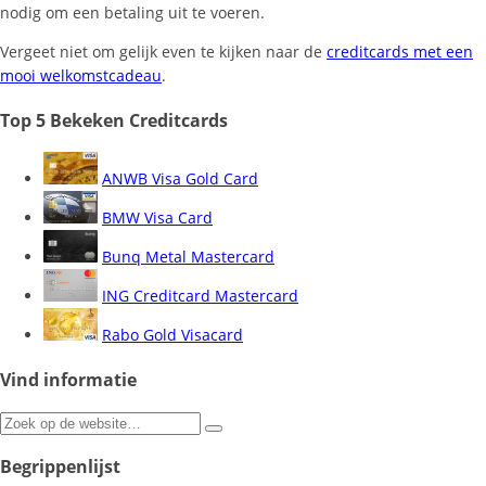
nodig om een betaling uit te voeren.
Vergeet niet om gelijk even te kijken naar de
creditcards met een
mooi welkomstcadeau
.
Top 5 Bekeken Creditcards
ANWB Visa Gold Card
BMW Visa Card
Bunq Metal Mastercard
ING Creditcard Mastercard
Rabo Gold Visacard
Vind informatie
Zoeken
naar:
Begrippenlijst