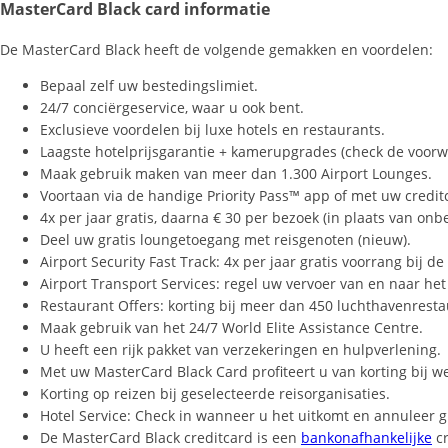
MasterCard Black card informatie
De MasterCard Black heeft de volgende gemakken en voordelen:
Bepaal zelf uw bestedingslimiet.
24/7 conciërgeservice, waar u ook bent.
Exclusieve voordelen bij luxe hotels en restaurants.
Laagste hotelprijsgarantie + kamerupgrades (check de voorw
Maak gebruik maken van meer dan 1.300 Airport Lounges.
Voortaan via de handige Priority Pass™ app of met uw credit
4x per jaar gratis, daarna € 30 per bezoek (in plaats van onbe
Deel uw gratis loungetoegang met reisgenoten (nieuw).
Airport Security Fast Track: 4x per jaar gratis voorrang bij d
Airport Transport Services: regel uw vervoer van en naar het 
Restaurant Offers: korting bij meer dan 450 luchthavenresta
Maak gebruik van het 24/7 World Elite Assistance Centre.
U heeft een rijk pakket van verzekeringen en hulpverlening.
Met uw MasterCard Black Card profiteert u van korting bij w
Korting op reizen bij geselecteerde reisorganisaties.
Hotel Service: Check in wanneer u het uitkomt en annuleer g
De MasterCard Black creditcard is een
bankonafhankelijke
cr