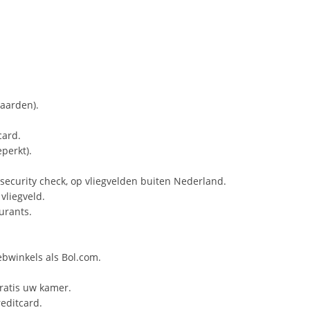
aarden).
card.
perkt).
e security check, op vliegvelden buiten Nederland.
vliegveld.
urants.
ebwinkels als Bol.com.
ratis uw kamer.
editcard.