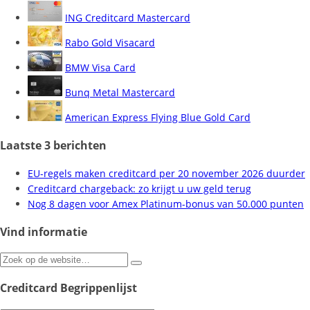
ING Creditcard Mastercard
Rabo Gold Visacard
BMW Visa Card
Bunq Metal Mastercard
American Express Flying Blue Gold Card
Laatste 3 berichten
EU-regels maken creditcard per 20 november 2026 duurder
Creditcard chargeback: zo krijgt u uw geld terug
Nog 8 dagen voor Amex Platinum-bonus van 50.000 punten
Vind informatie
Zoeken
naar:
Creditcard Begrippenlijst