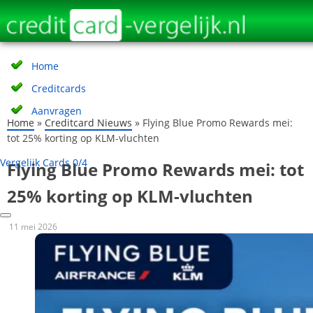
Direct naar de inhoud
Geselecteerde kaarten
Home
Creditcards
Aanvragen
Home
»
Creditcard Nieuws
»
Flying Blue Promo Rewards mei:
tot 25% korting op KLM-vluchten
Vergelijk Cards
0/4
Flying Blue Promo Rewards mei: tot
25% korting op KLM-vluchten
11 mei 2026