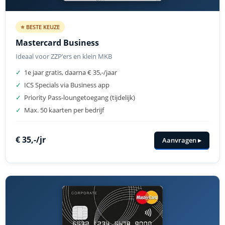
⭐ BESTE KEUZE
Mastercard Business
Ideaal voor ZZP’ers en klein MKB
✓
1e jaar gratis, daarna € 35,-/jaar
✓
ICS Specials via Business app
✓
Priority Pass-loungetoegang (tijdelijk)
✓
Max. 50 kaarten per bedrijf
€ 35,-/jr
Aanvragen ▸