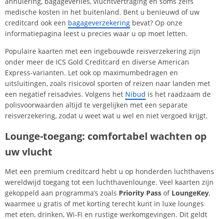
annulering, bagageverlies, vluchtvertraging en soms zelfs
medische kosten in het buitenland. Bent u benieuwd of uw
creditcard ook een
bagageverzekering
bevat? Op onze
informatiepagina leest u precies waar u op moet letten.
Populaire kaarten met een ingebouwde reisverzekering zijn
onder meer de ICS Gold Creditcard en diverse American
Express-varianten. Let ook op maximumbedragen en
uitsluitingen, zoals risicovol sporten of reizen naar landen met
een negatief reisadvies. Volgens het
Nibud
is het raadzaam de
polisvoorwaarden altijd te vergelijken met een separate
reisverzekering, zodat u weet wat u wel en niet vergoed krijgt.
Lounge-toegang: comfortabel wachten op
uw vlucht
Met een premium creditcard hebt u op honderden luchthavens
wereldwijd toegang tot een luchthavenlounge. Veel kaarten zijn
gekoppeld aan programma’s zoals
Priority Pass
of
LoungeKey
,
waarmee u gratis of met korting terecht kunt in luxe lounges
met eten, drinken, Wi-Fi en rustige werkomgevingen. Dit geldt